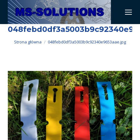
048febd0df3a5003b9c92340e965
Jesteś tutaj:
Strona główna
048febd0df3a5003b9c92340e9653aae.jpg