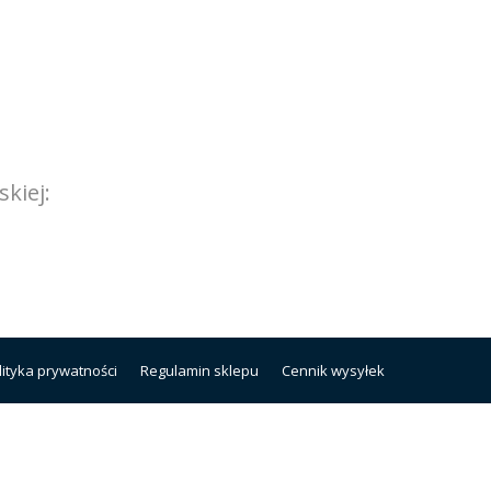
kiej:
lityka prywatności
Regulamin sklepu
Cennik wysyłek