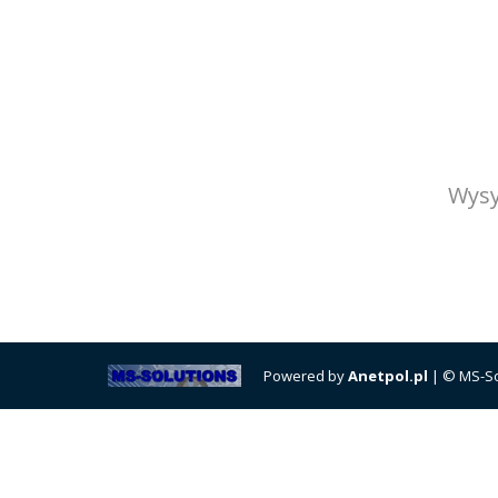
Wysy
Powered by
Anetpol.pl
| © MS-So