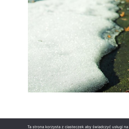
Powered by
Anetpol.pl
| © MS-So
Ta strona korzysta z ciasteczek aby świadczyć usługi na