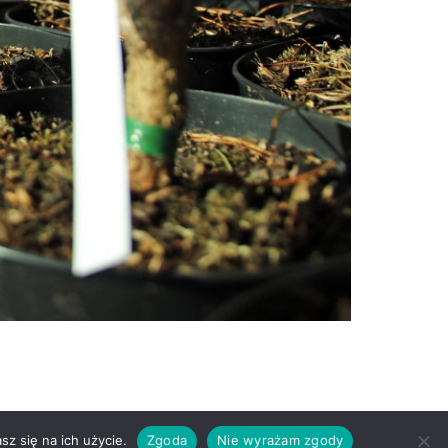
lityka prywatności
Regulamin sklepu
Cennik wysyłek
z się na ich użycie.
Zgoda
Nie wyrażam zgody