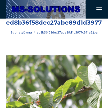
ed8b36f58dec27abe89d1d3977c2
Jesteś tutaj:
Strona główna
ed8b36f58dec27abe89d1d3977c241a9.jpg