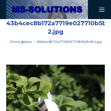
43b4cec8b172a7719e027710b5bd
2.jpg
Jesteś tutaj:
Strona główna
43b4cec8b172a7719e027710b5bd5c90-2.jpg