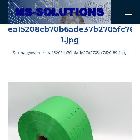
ea15208cb70b6ade37b2705fc762
1.jpg
Jesteś tutaj:
Strona główna
ea15208cb70b6ade37b2705fc7620f89-1.jpg