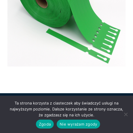
Ta strona korzysta z ciasteczek aby świadczyć usługi na
najwyższym poziomie. Dalsze korzystanie ze strony oznacza,
Powered by
Anetpol.pl
| © MS-Solutions 2025
że zgadzasz się na ich użycie.
Logowanie / rejestracja
Polityka prywatności
Regulamin
Zgoda
Nie wyrażam zgody
sklepu
Cennik wysyłek