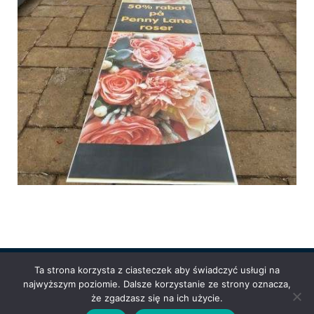
Ta strona korzysta z ciasteczek aby świadczyć usługi na
najwyższym poziomie. Dalsze korzystanie ze strony oznacza,
Powered by
Anetpol.pl
| © MS-Solutions 2025
że zgadzasz się na ich użycie.
Logowanie / rejestracja
Polityka prywatności
Regulamin