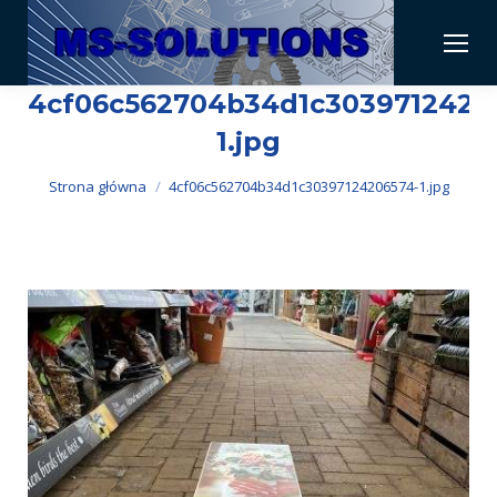
4cf06c562704b34d1c3039712420
1.jpg
Jesteś tutaj:
Strona główna
4cf06c562704b34d1c30397124206574-1.jpg