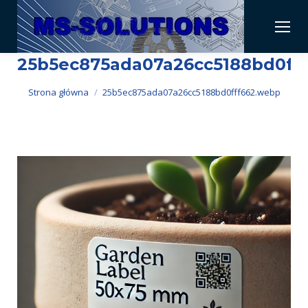
25b5ec875ada07a26cc5188bd0ff
Jesteś tutaj:
Strona główna
25b5ec875ada07a26cc5188bd0fff662.webp