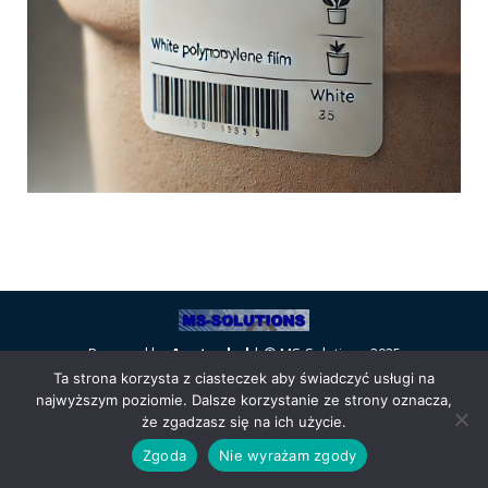
Powered by
Anetpol.pl
| © MS-Solutions 2025
Ta strona korzysta z ciasteczek aby świadczyć usługi na
Logowanie / rejestracja
Polityka prywatności
Regulamin
najwyższym poziomie. Dalsze korzystanie ze strony oznacza,
sklepu
Cennik wysyłek
że zgadzasz się na ich użycie.
Zgoda
Nie wyrażam zgody