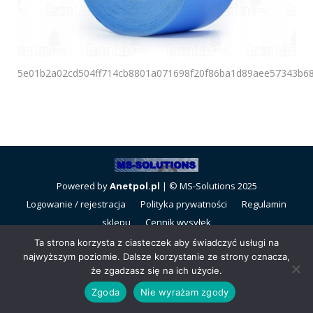
5e01b2a02cd504ff714cb8801a071698f20f86ba1d89aee57343b6
Powered by
Anetpol.pl
| © MS-Solutions 2025
Logowanie / rejestracja
Polityka prywatności
Regulamin
sklepu
Cennik wysyłek
Ta strona korzysta z ciasteczek aby świadczyć usługi na
najwyższym poziomie. Dalsze korzystanie ze strony oznacza,
że zgadzasz się na ich użycie.
Zgoda
Nie wyrażam zgody