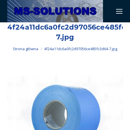
4f24a11dc6a0fc2d97056ce485fc3
7.jpg
Jesteś tutaj:
Strona główna
4f24a11dc6a0fc2d97056ce485fc3d64-7.jpg