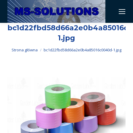
bc1d22fbd58d66a2e0b4a85016c0
1.jpg
Jesteś tutaj:
Strona główna
bc1d22fbd58d66a2e0b4a85016c0040d-1.jpg