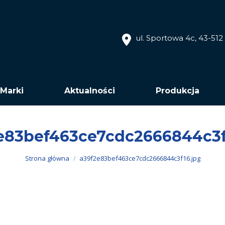
ul. Sportowa 4c, 43-51
Marki
Aktualności
Produkcja
e83bef463ce7cdc2666844c3f
Jesteś tutaj:
Strona główna
a39f2e83bef463ce7cdc2666844c3f16.jpg