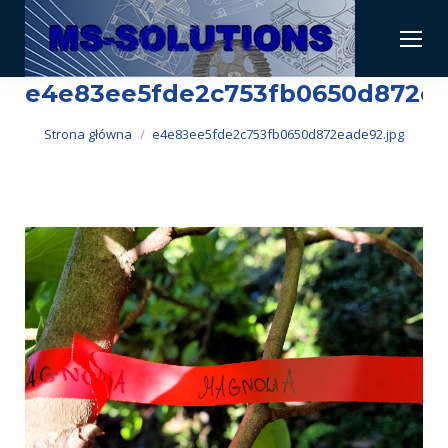
e4e83ee5fde2c753fb0650d872ea
Jesteś tutaj:
Strona główna
e4e83ee5fde2c753fb0650d872eade92.jpg