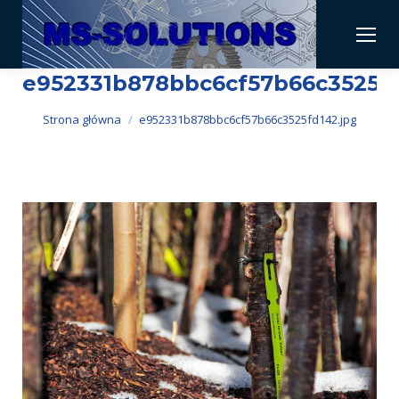
e952331b878bbc6cf57b66c3525fd
Jesteś tutaj:
Strona główna
e952331b878bbc6cf57b66c3525fd142.jpg