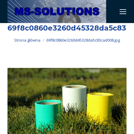
69f8c0860e3260d45328da5c83ca
Jesteś tutaj:
Strona główna
69f8c0860e3260d45328da5c83cad008.jpg