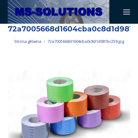
72a7005668d1604cba0c8d1d981b
Jesteś tutaj:
Strona główna
72a7005668d1604cba0c8d1d981bc259.jpg