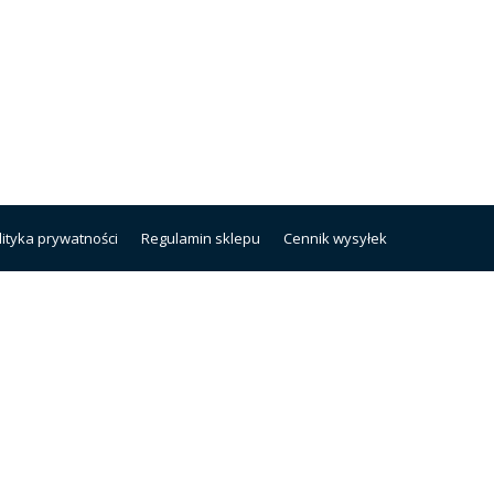
lityka prywatności
Regulamin sklepu
Cennik wysyłek