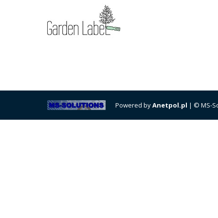
Powered by
Anetpol.pl
| © MS-So