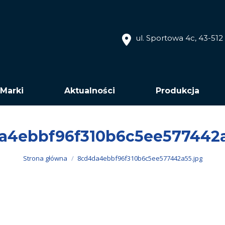
ul. Sportowa 4c, 43-51
Marki
Aktualności
Produkcja
a4ebbf96f310b6c5ee577442a
Jesteś tutaj:
Strona główna
8cd4da4ebbf96f310b6c5ee577442a55.jpg