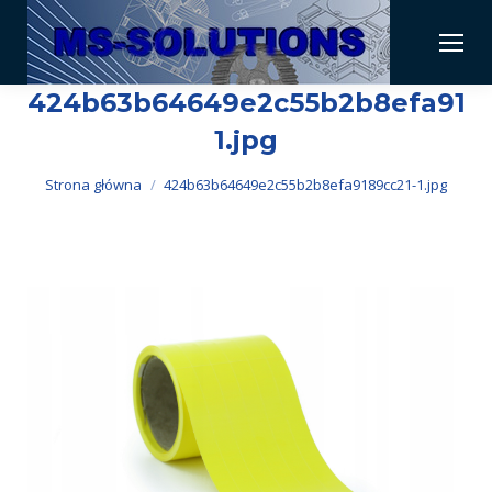
424b63b64649e2c55b2b8efa9189
1.jpg
Jesteś tutaj:
Strona główna
424b63b64649e2c55b2b8efa9189cc21-1.jpg