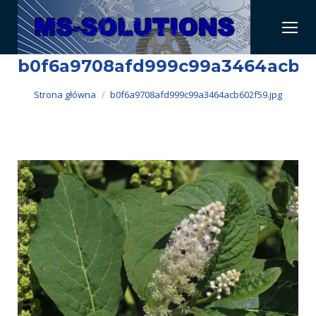
b0f6a9708afd999c99a3464acb60
Jesteś tutaj:
Strona główna
b0f6a9708afd999c99a3464acb602f59.jpg