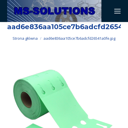
aad6e836aa105ce7b6adcfd26541a
Jesteś tutaj:
Strona główna
aad6e836aa105ce7b6adcfd26541a0fe.jpg