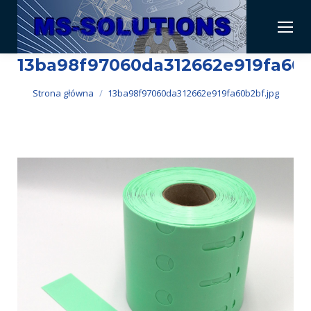
13ba98f97060da312662e919fa60b
Jesteś tutaj:
Strona główna
13ba98f97060da312662e919fa60b2bf.jpg