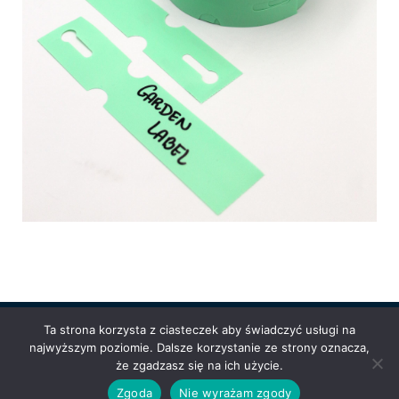
Ta strona korzysta z ciasteczek aby świadczyć usługi na
najwyższym poziomie. Dalsze korzystanie ze strony oznacza,
Powered by
Anetpol.pl
| © MS-Solutions 2025
że zgadzasz się na ich użycie.
Logowanie / rejestracja
Polityka prywatności
Regulamin
Zgoda
Nie wyrażam zgody