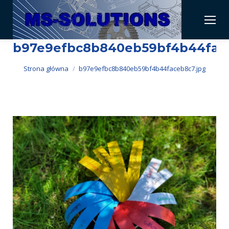
b97e9efbc8b840eb59bf4b44face
Jesteś tutaj:
Strona główna
b97e9efbc8b840eb59bf4b44faceb8c7.jpg