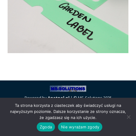
Powered by
Anetpol.pl
| © MS-Solutions 2025
Logowanie / rejestracja
Polityka prywatności
Regulamin
Ta strona korzysta z ciasteczek aby świadczyć usługi na
najwyższym poziomie. Dalsze korzystanie ze strony oznacza,
sklepu
Cennik wysyłek
że zgadzasz się na ich użycie.
Zgoda
Nie wyrażam zgody