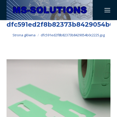
dfc591ed2f8b82373b8429054b0c
Jesteś tutaj:
Strona główna
dfc591ed2f8b82373b8429054b0c2225.jpg