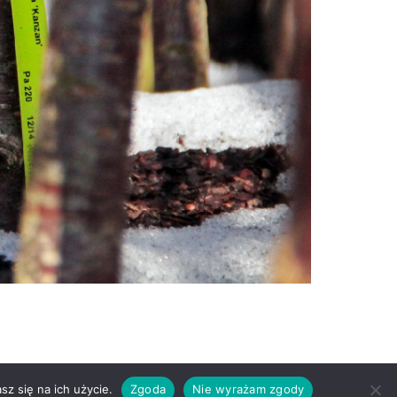
z się na ich użycie.
Zgoda
Nie wyrażam zgody
lityka prywatności
Regulamin sklepu
Cennik wysyłek