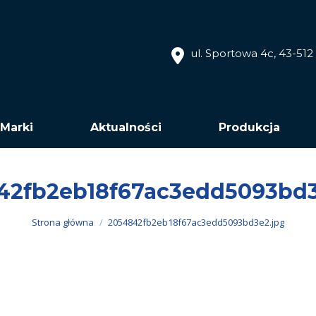
ul. Sportowa 4c, 43-51
Marki
Aktualności
Produkcja
42fb2eb18f67ac3edd5093bd3
Jesteś tutaj:
Strona główna
2054842fb2eb18f67ac3edd5093bd3e2.jpg