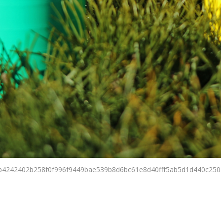
4242402b258f0f996f9449bae539b8d6bc61e8d40fff5ab5d1d440c250