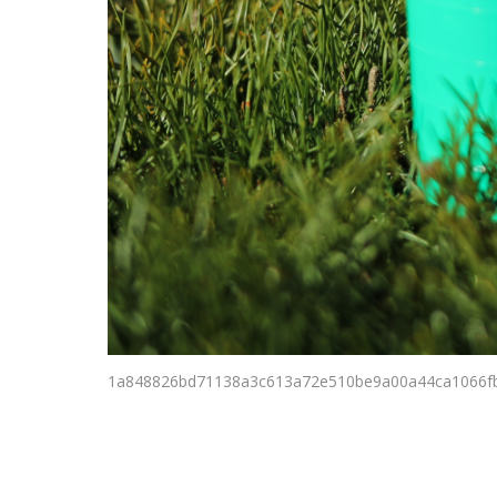
1a848826bd71138a3c613a72e510be9a00a44ca1066fb