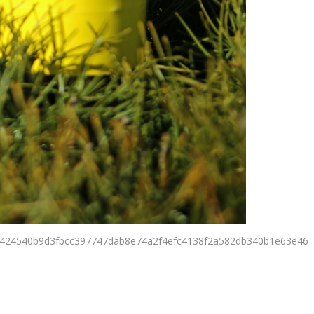
424540b9d3fbcc397747dab8e74a2f4efc4138f2a582db340b1e63e46