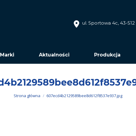
ul. Sportowa 4c, 43-51
Marki
Aktualności
Produkcja
d4b2129589bee8d612f8537e9
Jesteś tutaj:
Strona główna
607ecd4b2129589bee8d612f8537e937.jpg