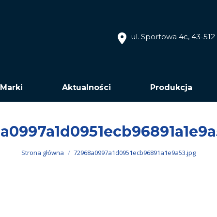
ul. Sportowa 4c, 43-51
Marki
Aktualności
Produkcja
a0997a1d0951ecb96891a1e9a
Jesteś tutaj:
Strona główna
72968a0997a1d0951ecb96891a1e9a53.jpg