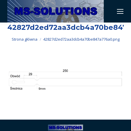
42827d2ed72aa3dcb4a70be847a
Jesteś tutaj:
Strona główna
42827d2ed72aa3dcb4a70be847a776a0.png