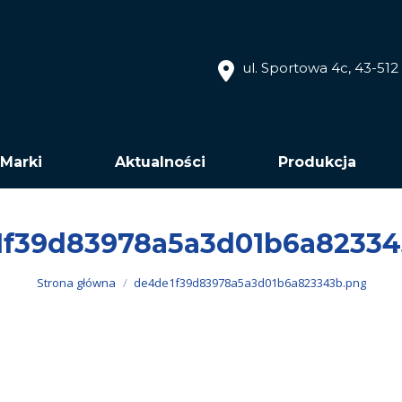
ul. Sportowa 4c, 43-51
Marki
Aktualności
Produkcja
1f39d83978a5a3d01b6a82334
Jesteś tutaj:
Strona główna
de4de1f39d83978a5a3d01b6a823343b.png