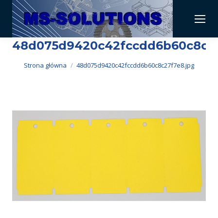
48d075d9420c42fccdd6b60c8c27
Jesteś tutaj:
Strona główna
48d075d9420c42fccdd6b60c8c27f7e8.jpg