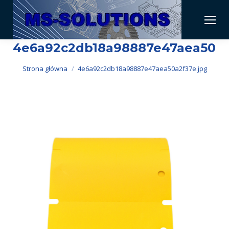
4e6a92c2db18a98887e47aea50a2
Jesteś tutaj:
Strona główna
4e6a92c2db18a98887e47aea50a2f37e.jpg