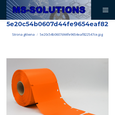
5e20c54b0607d44fe9654eaf8225
Jesteś tutaj:
Strona główna
5e20c54b0607d44fe9654eaf822547ce.jpg