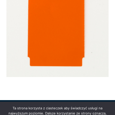
Ta strona korzysta z ciasteczek aby świadczyć usługi na
najwyższym poziomie. Dalsze korzystanie ze strony oznacza,
Powered by
Anetpol.pl
| © MS-Solutions 2025