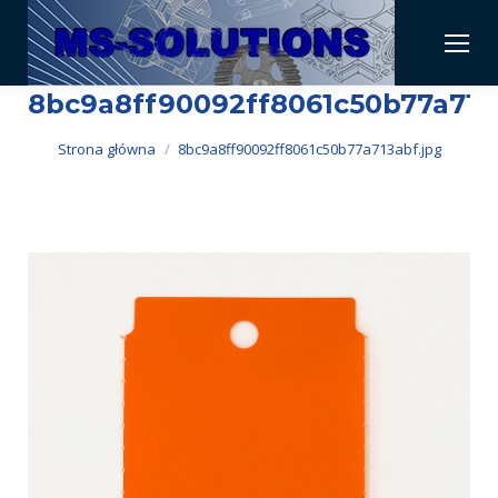
8bc9a8ff90092ff8061c50b77a713
Jesteś tutaj:
Strona główna
8bc9a8ff90092ff8061c50b77a713abf.jpg