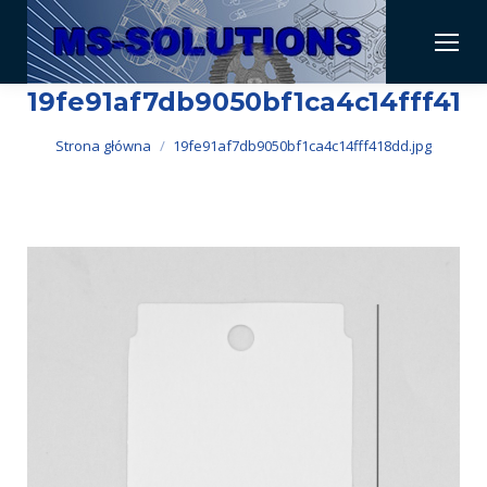
19fe91af7db9050bf1ca4c14fff418
Jesteś tutaj:
Strona główna
19fe91af7db9050bf1ca4c14fff418dd.jpg