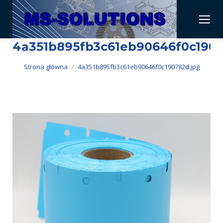
4a351b895fb3c61eb90646f0c1907
Jesteś tutaj:
Strona główna
4a351b895fb3c61eb90646f0c190782d.jpg