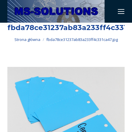
fbda78ce31237ab83a233ff4c331c
Jesteś tutaj:
Strona główna
fbda78ce31237ab83a233ff4c331ca47.jpg