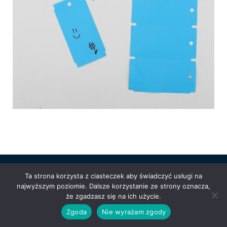
Ta strona korzysta z ciasteczek aby świadczyć usługi na
Powered by
Anetpol.pl
| © MS-Solutions 2025
najwyższym poziomie. Dalsze korzystanie ze strony oznacza,
Logowanie / rejestracja
Polityka prywatności
Regulamin
że zgadzasz się na ich użycie.
sklepu
Cennik wysyłek
Zgoda
Nie wyrażam zgody