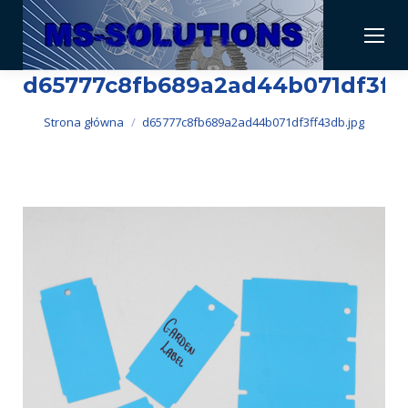
d65777c8fb689a2ad44b071df3ff
Jesteś tutaj:
Strona główna
d65777c8fb689a2ad44b071df3ff43db.jpg