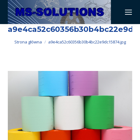
a9e4ca52c60356b30b4bc22e9dc1
Jesteś tutaj:
Strona główna
a9e4ca52c60356b30b4bc22e9dc15874.jpg