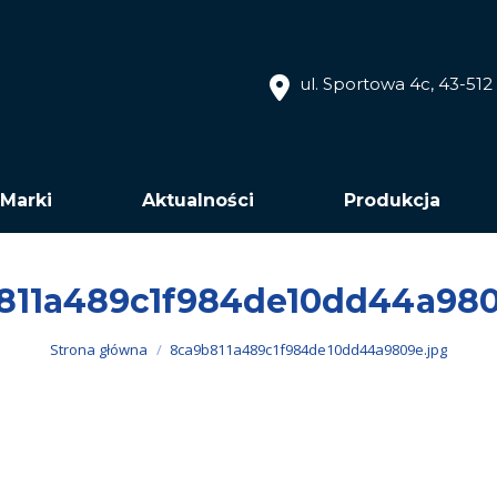
ul. Sportowa 4c, 43-51
Marki
Aktualności
Produkcja
811a489c1f984de10dd44a980
Jesteś tutaj:
Strona główna
8ca9b811a489c1f984de10dd44a9809e.jpg