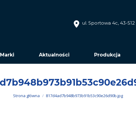
ul. Sportowa 4c, 43-51
Marki
Aktualności
Produkcja
d7b948b973b91b53c90e26d9
Jesteś tutaj:
Strona główna
817d4ad7b948b973b91b53c90e26d90b.jpg