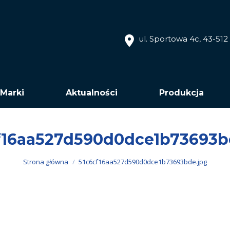
ul. Sportowa 4c, 43-51
Marki
Aktualności
Produkcja
f16aa527d590d0dce1b73693b
Jesteś tutaj:
Strona główna
51c6cf16aa527d590d0dce1b73693bde.jpg