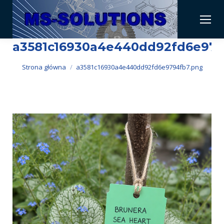
a3581c16930a4e440dd92fd6e979
Jesteś tutaj:
Strona główna
a3581c16930a4e440dd92fd6e9794fb7.png