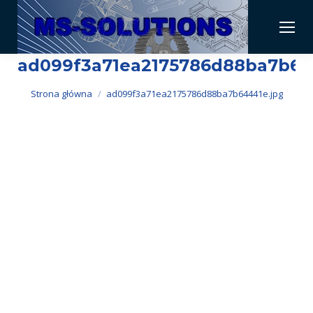
ad099f3a71ea2175786d88ba7b64
Jesteś tutaj:
Strona główna
ad099f3a71ea2175786d88ba7b64441e.jpg