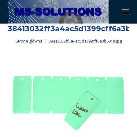
38413032ff3a4ac5d1399cff6a3b68
Jesteś tutaj:
Strona główna
38413032ff3a4ac5d1399cff6a3b681a.jpg