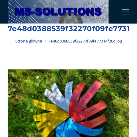
7e48d0388539f32270f09fe77314f
Jesteś tutaj:
Strona główna
7e48d0388539f32270f09fe77314f20d.jpg