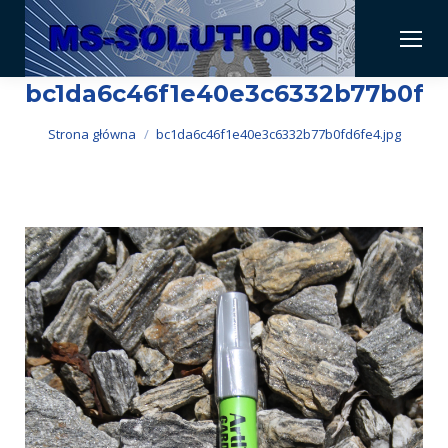
bc1da6c46f1e40e3c6332b77b0fd6
Jesteś tutaj:
Strona główna
bc1da6c46f1e40e3c6332b77b0fd6fe4.jpg