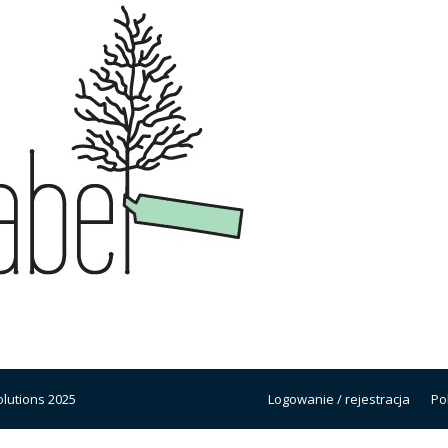
lutions 2025
Logowanie / rejestracja
Po