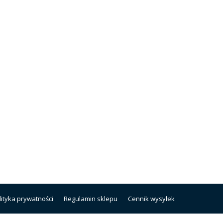
lityka prywatności
Regulamin sklepu
Cennik wysyłek