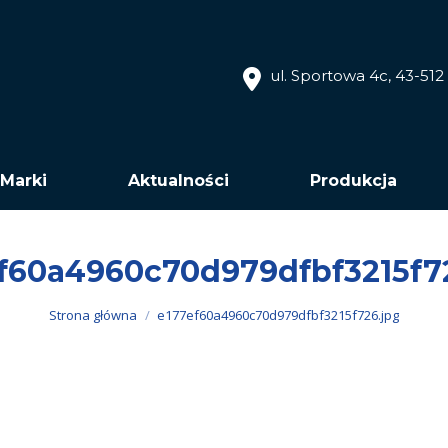
ul. Sportowa 4c, 43-51
Marki
Aktualności
Produkcja
f60a4960c70d979dfbf3215f7
Jesteś tutaj:
Strona główna
e177ef60a4960c70d979dfbf3215f726.jpg