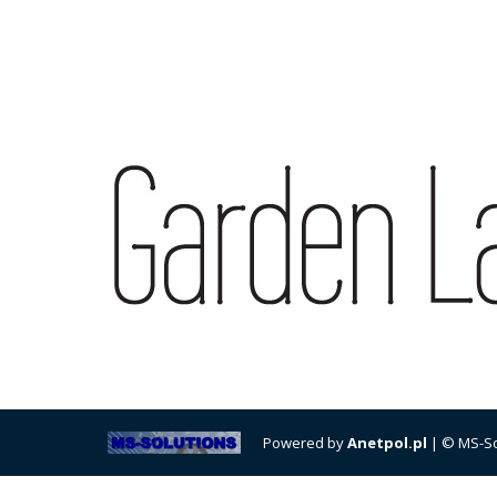
Powered by
Anetpol.pl
| © MS-So