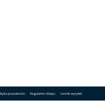
lityka prywatności
Regulamin sklepu
Cennik wysyłek