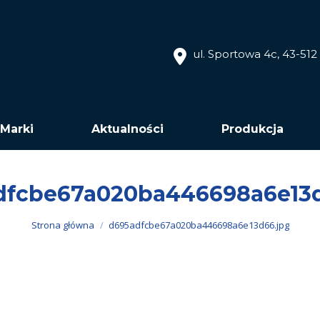
ul. Sportowa 4c, 43-51
Marki
Aktualności
Produkcja
dfcbe67a020ba446698a6e13d
Jesteś tutaj:
Strona główna
d695adfcbe67a020ba446698a6e13d66.jpg