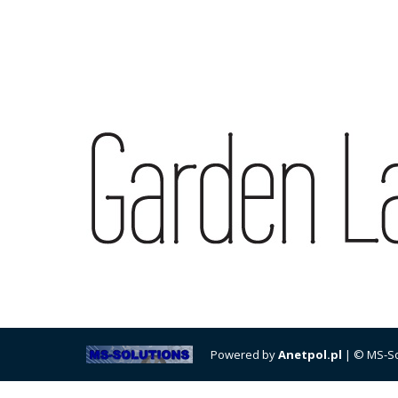
Powered by
Anetpol.pl
| © MS-So