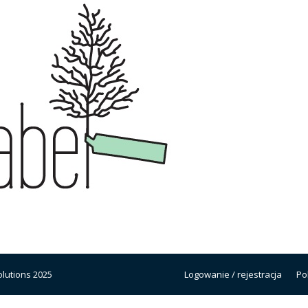
lutions 2025
Logowanie / rejestracja
Po