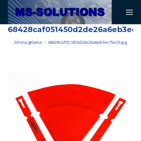
68428caf051450d2de26a6eb3ec7
Jesteś tutaj:
Strona główna
68428caf051450d2de26a6eb3ec75e29.jpg