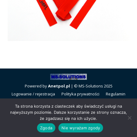
Powered by
Anetpol.pl
| © MS-Solutions 2025
Logowanie / rejestracja
Polityka prywatności
Regulamin
sklepu
Cennik wysyłek
Ta strona korzysta z ciasteczek aby świadczyć usługi na
najwyższym poziomie. Dalsze korzystanie ze strony oznacza,
że zgadzasz się na ich użycie.
Zgoda
Nie wyrażam zgody