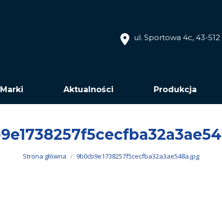
ul. Sportowa 4c, 43-51
Marki
Aktualności
Produkcja
9e1738257f5cecfba32a3ae54
Jesteś tutaj:
Strona główna
9b0cb9e1738257f5cecfba32a3ae548a.jpg