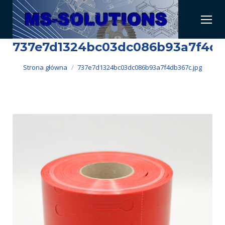
737e7d1324bc03dc086b93a7f4db
Jesteś tutaj:
Strona główna
737e7d1324bc03dc086b93a7f4db367c.jpg