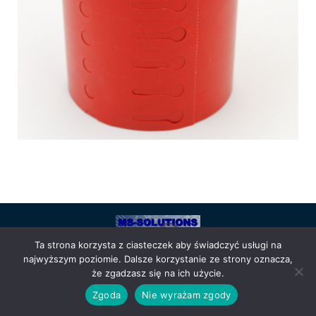
Powered by
Anetpol.pl
| © MS-Solutions 2025
Ta strona korzysta z ciasteczek aby świadczyć usługi na
najwyższym poziomie. Dalsze korzystanie ze strony oznacza,
Logowanie / rejestracja
Polityka prywatności
Regulamin
że zgadzasz się na ich użycie.
sklepu
Cennik wysyłek
Zgoda
Nie wyrażam zgody