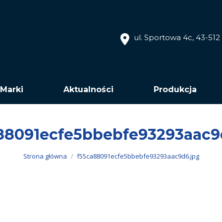
ul. Sportowa 4c, 43-51
Marki
Aktualności
Produkcja
88091ecfe5bbebfe93293aac9
Jesteś tutaj:
Strona główna
f55ca88091ecfe5bbebfe93293aac9d6.jpg